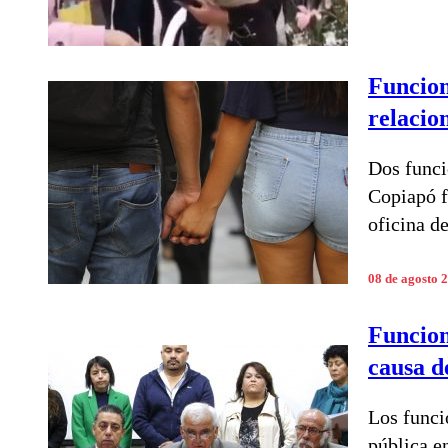
Funcion
relacio
Dos funci
Copiapó f
oficina de
08 de agosto 
Funcion
causa d
Los funci
pública e