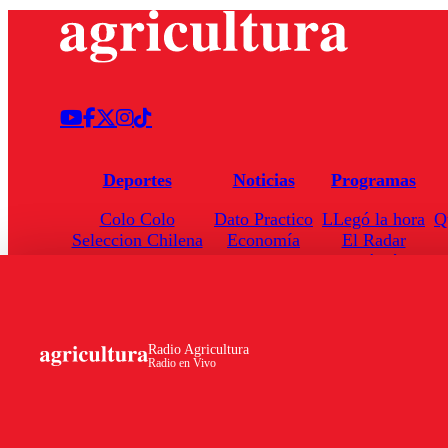
Deportes
Noticias
Programas
Colo Colo
Dato Practico
LLegó la hora
Q
Seleccion Chilena
Economía
El Radar
Universidad de Chile
Internacional
Enfoqué Público
Torneo Nacional
Nacional
Hoja de Ruta
Radio Agricultura
Radio en Vivo