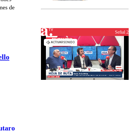
marcada por
ones de
el fin de la
tramitación
del proyecto
de
reconstrucción
Señal 2
ello
utaro