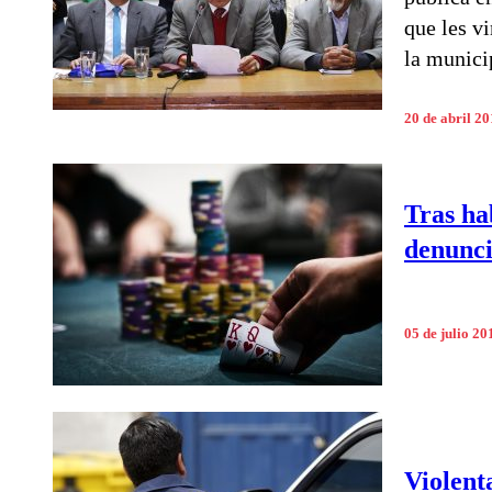
que les v
la munici
20 de abril 2
Tras ha
denunci
05 de julio 20
Violent