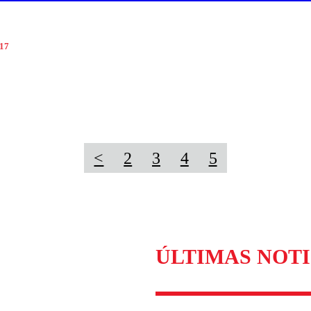
017
<
2
3
4
5
ÚLTIMAS NOTI