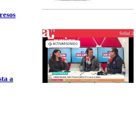
marcada por
el fin de la
resos
tramitación
del proyecto
de
reconstrucción
Señal 2
sta a