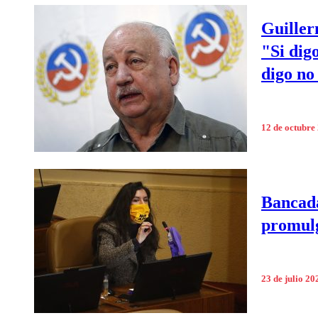
Guiller
"Si dig
digo no
12 de octubre
Bancada
promul
23 de julio 20