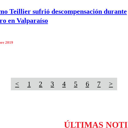
mo Teillier sufrió descompensación durante
ro en Valparaíso
bre 2019
<
1
2
3
4
5
6
7
>
ÚLTIMAS NOTI