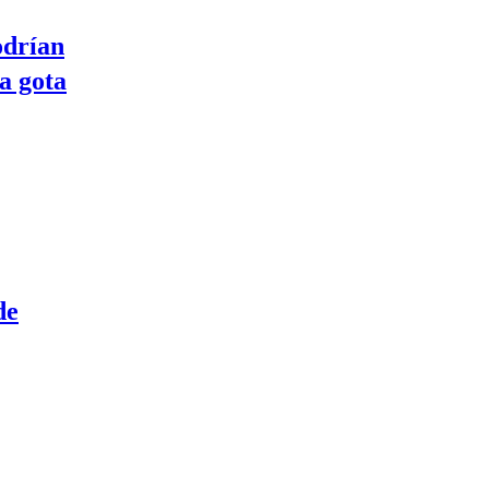
odrían
na gota
de