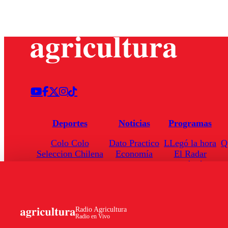
Deportes
Noticias
Programas
Colo Colo
Dato Practico
LLegó la hora
Q
Seleccion Chilena
Economía
El Radar
Universidad de Chile
Internacional
Enfoqué Público
Torneo Nacional
Nacional
Hoja de Ruta
Radio Agricultura
Radio en Vivo