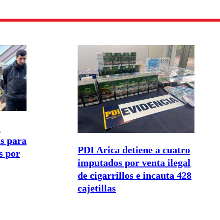
:
s para
PDI Arica detiene a cuatro
s por
imputados por venta ilegal
de cigarrillos e incauta 428
cajetillas