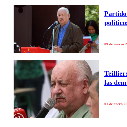
Partido
político
09 de marzo 
Teillie
las dem
01 de enero 2