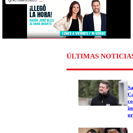
ÚLTIMAS NOTICIA
Sa
Ca
co
in
u