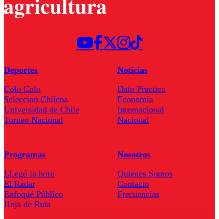
Deportes
Noticias
Colo Colo
Dato Practico
Seleccion Chilena
Economía
Universidad de Chile
Internacional
Torneo Nacional
Nacional
Programas
Nosotros
LLegó la hora
Quienes Somos
El Radar
Contacto
Enfoqué Público
Frecuencias
Hoja de Ruta