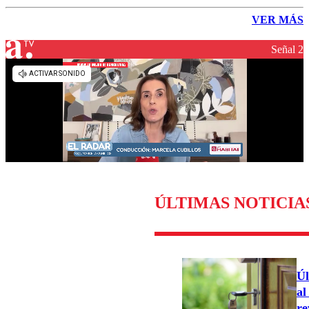
VER MÁS
Señal 2
ÚLTIMAS NOTICIA
Úl
al
re