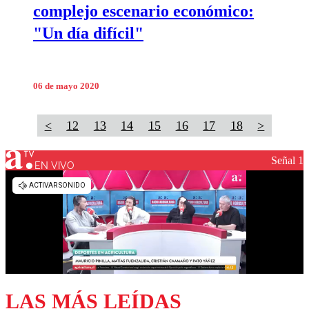
complejo escenario económico:
"Un día difícil"
06 de mayo 2020
<
12
13
14
15
16
17
18
>
Señal 1
EN VIVO
LAS MÁS LEÍDAS