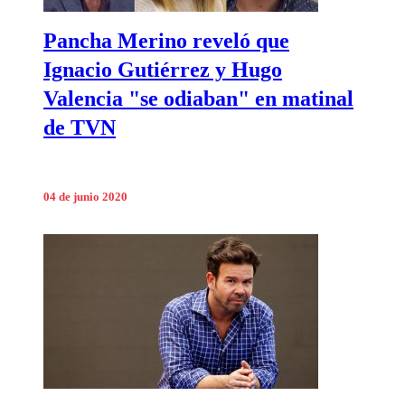
Pancha Merino reveló que
Ignacio Gutiérrez y Hugo
Valencia "se odiaban" en matinal
de TVN
04 de junio 2020