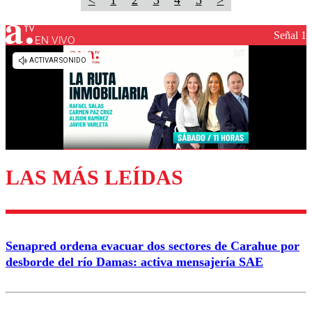
<
1
2
3
4
5
>
Señal 1
EN VIVO
LAS MÁS LEÍDAS
Senapred ordena evacuar dos sectores de Carahue por
desborde del río Damas: activa mensajería SAE