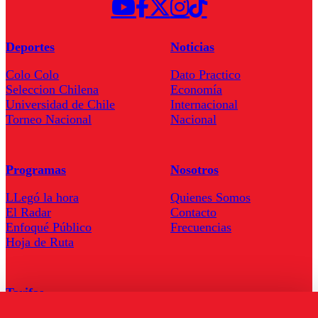
Deportes
Noticias
Colo Colo
Dato Practico
Seleccion Chilena
Economía
Universidad de Chile
Internacional
Torneo Nacional
Nacional
Programas
Nosotros
LLegó la hora
Quienes Somos
El Radar
Contacto
Enfoqué Público
Frecuencias
Hoja de Ruta
Tarifas