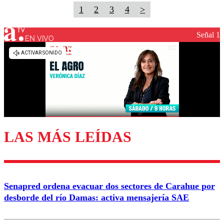
1
2
3
4
>
Señal 1
EN VIVO
LAS MÁS LEÍDAS
Senapred ordena evacuar dos sectores de Carahue por
desborde del río Damas: activa mensajería SAE