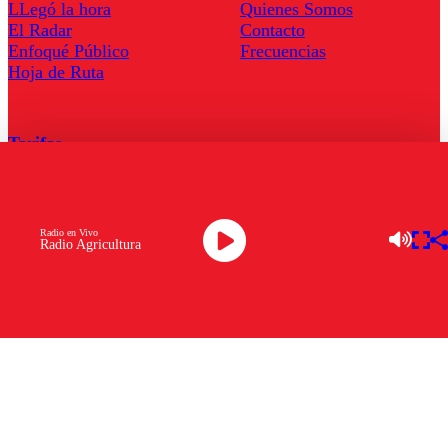
LLegó la hora
Quienes Somos
El Radar
Contacto
Enfoqué Público
Frecuencias
Hoja de Ruta
Tarifas
Comercial
Tarifas Servel Radio
Radio en Vivo
Radio Agricultura
Radio en Vivo
TV en Vivo
Descarga la APP