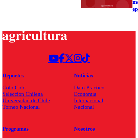
ma
ep
Deportes
Noticias
Colo Colo
Dato Practico
Seleccion Chilena
Economía
Universidad de Chile
Internacional
Torneo Nacional
Nacional
Programas
Nosotros