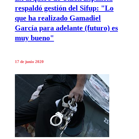
respaldó gestión del Sifup: "Lo
que ha realizado Gamadiel
García para adelante (futuro) es
muy bueno"
17 de junio 2020