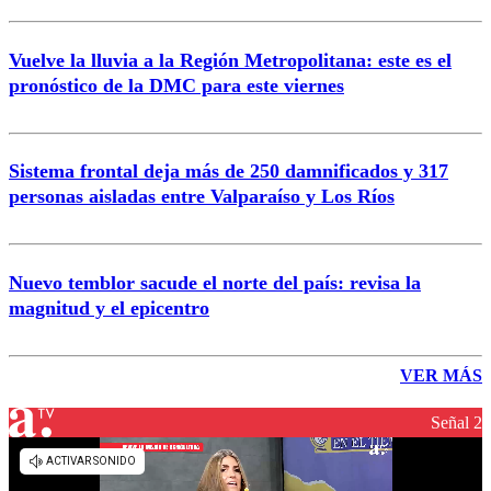
Vuelve la lluvia a la Región Metropolitana: este es el
pronóstico de la DMC para este viernes
Sistema frontal deja más de 250 damnificados y 317
personas aisladas entre Valparaíso y Los Ríos
Nuevo temblor sacude el norte del país: revisa la
magnitud y el epicentro
VER MÁS
Señal 2