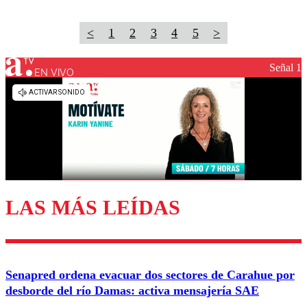
<
1
2
3
4
5
>
Señal 1
EN VIVO
LAS MÁS LEÍDAS
Senapred ordena evacuar dos sectores de Carahue por
desborde del río Damas: activa mensajería SAE