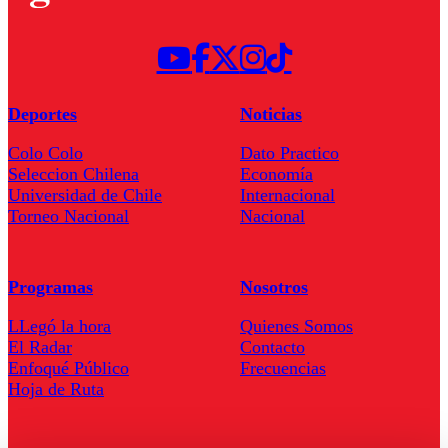
Deportes
Noticias
Colo Colo
Dato Practico
Seleccion Chilena
Economía
Universidad de Chile
Internacional
Torneo Nacional
Nacional
Programas
Nosotros
LLegó la hora
Quienes Somos
El Radar
Contacto
Enfoqué Público
Frecuencias
Hoja de Ruta