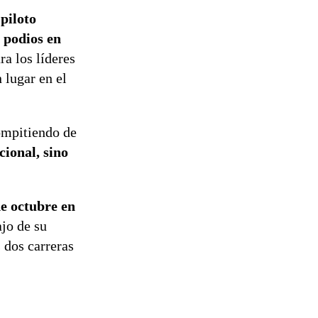
Preventiva en
 piloto
tres comunas
s podios en
a los líderes
 lugar en el
ompitiendo de
ional, sino
de octubre en
jo de su
 dos carreras