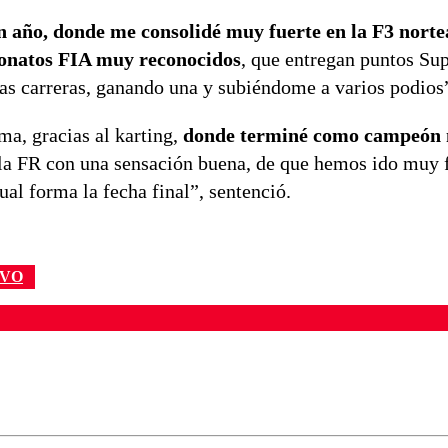
n año, donde me consolidé muy fuerte en la F3 nort
eonatos FIA muy reconocidos
, que entregan puntos Sup
 las carreras, ganando una y subiéndome a varios podios
a, gracias al karting,
donde terminé como campeón 
e la FR con una sensación buena, de que hemos ido muy 
ual forma la fecha final”, sentenció.
IVO
ados para garantizar un diálogo respetuoso.
Correo