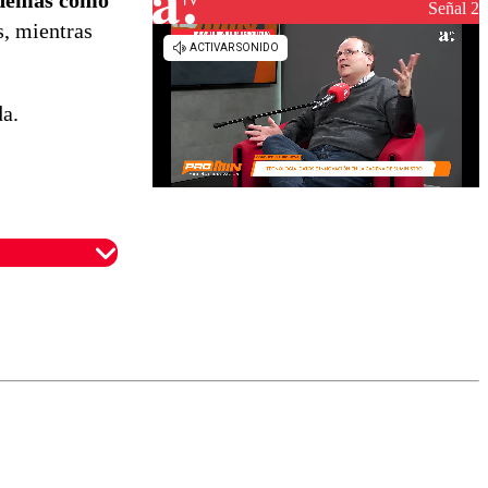
 además como
Señal 2
s, mientras
da.