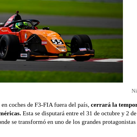
Ni
 en coches de F3-FIA fuera del país,
cerrará la tempo
méricas.
Esta se disputará entre el 31 de octubre y 2 d
nde se transformó en uno de los grandes protagonistas