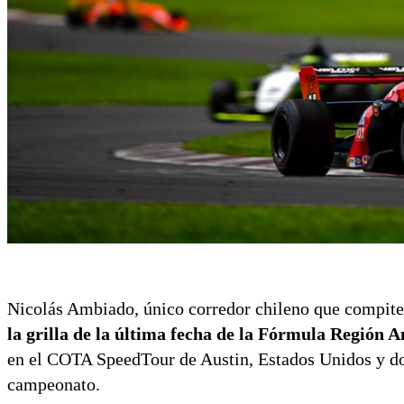
Nicolás Ambiado, único corredor chileno que compite
la grilla de la última fecha de la Fórmula Región A
en el COTA SpeedTour de Austin, Estados Unidos y do
campeonato.