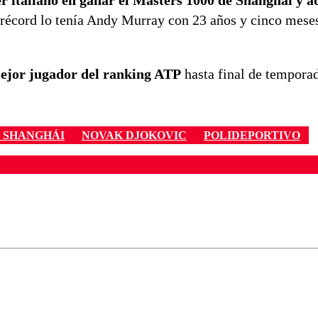
er italiano en ganar el Masters 1000 de Shanghái y
 récord lo tenía Andy Murray con 23 años y cinco mese
mejor jugador del ranking ATP
hasta final de tempora
E SHANGHÁI
NOVAK DJOKOVIC
POLIDEPORTIVO
ados para garantizar un diálogo respetuoso.
Correo