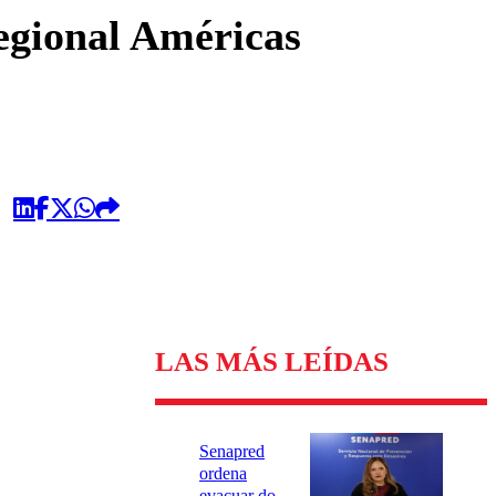
omentario
egional Américas
LAS MÁS LEÍDAS
Senapred
ordena
evacuar dos