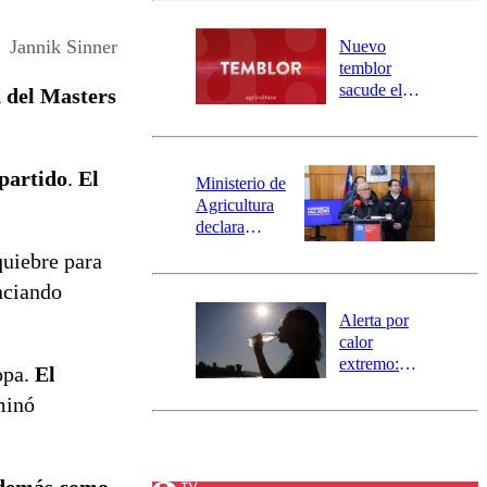
desborde del
río Damas:
Jannik Sinner
Nuevo
activa
temblor
mensajería
sacude el
 del Masters
SAE
norte del país:
revisa la
magnitud y el
 partido
.
El
epicentro
Ministerio de
Agricultura
declara
emergencia
quiebre para
agrícola para
nciando
la región de
Ñuble
Alerta por
calor
extremo:
opa.
El
Senapred
minó
activa Alerta
Temprana
Preventiva en
tres comunas