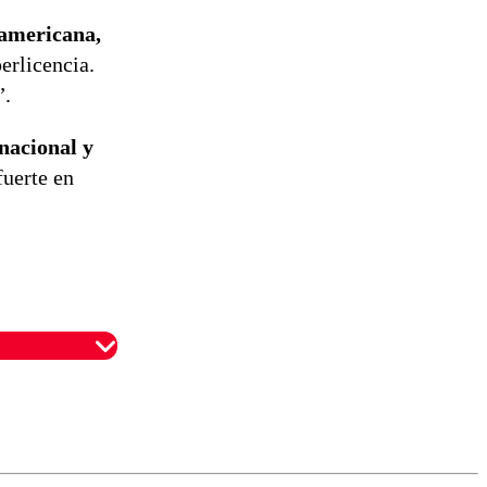
eamericana,
erlicencia.
”.
nacional y
fuerte en