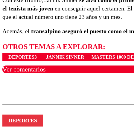
Con este triunfo, Jannik Sinner
se alzó como el prim
el tenista más joven
en conseguir aquel certamen. El
que el actual número uno tiene 23 años y un mes.
Además, el
transalpino aseguró el puesto como el 
OTROS TEMAS A EXPLORAR:
DEPORTES3
JANNIK SINNER
MASTERS 1000 D
Ver comentarios
Los comentarios son moder
Nombre
DEPORTES