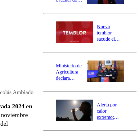
sectores de
Carahue por
desborde del
río Damas:
Nuevo
activa
temblor
mensajería
sacude el
SAE
norte del país:
revisa la
magnitud y el
epicentro
Ministerio de
Agricultura
declara
emergencia
agrícola para
colás Ambiado
la región de
Ñuble
Alerta por
rada 2024 en
calor
e noviembre
extremo:
 del
Senapred
activa Alerta
Temprana