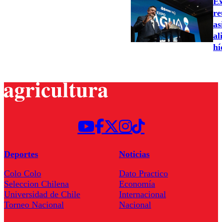
Ex
re
as
al
hí
Deportes
Noticias
Colo Colo
Dato Practico
Seleccion Chilena
Economía
Universidad de Chile
Internacional
Torneo Nacional
Nacional