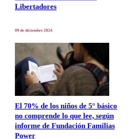
Libertadores
09 de diciembre 2024
El 70% de los niños de 5° básico
no comprende lo que lee, según
informe de Fundación Familias
Power