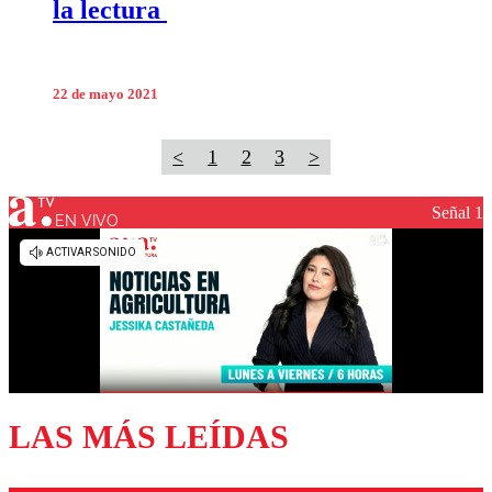
la lectura
22 de mayo 2021
<
1
2
3
>
Señal 1
EN VIVO
LAS MÁS LEÍDAS