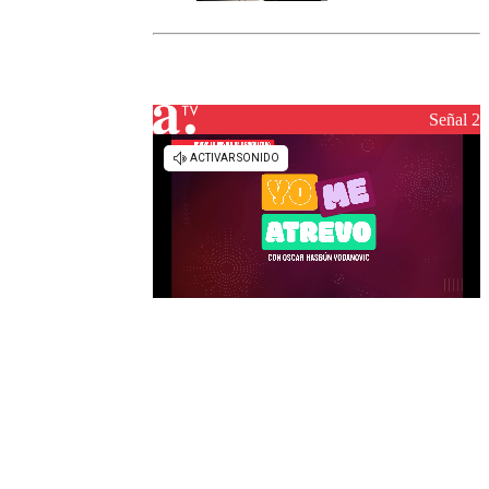
Senapred
activa Alerta
Temprana
Preventiva en
tres comunas
Señal 2