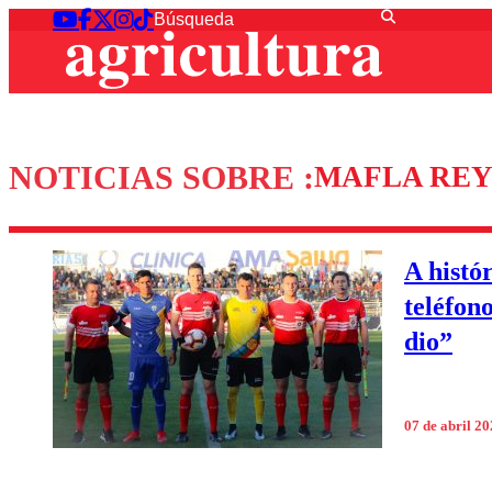
NOTICIAS SOBRE :
MAFLA REY
A histó
teléfon
dio”
07 de abril 2