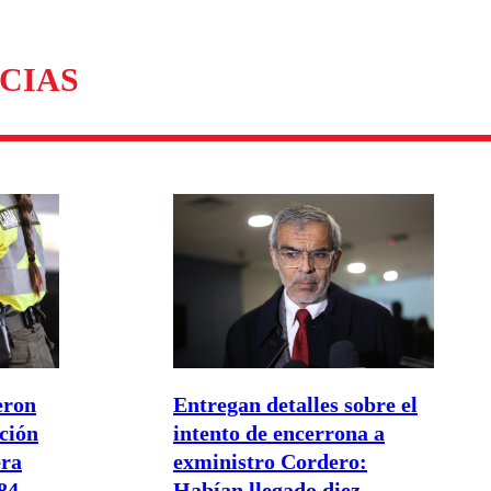
CIAS
eron
Entregan detalles sobre el
ción
intento de encerrona a
era
exministro Cordero:
84
Habían llegado diez