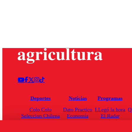
Deportes
Noticias
Programas
Colo Colo
Dato Practico
LLegó la hora
Q
Seleccion Chilena
Economía
El Radar
Universidad de Chile
Internacional
Enfoqué Público
Torneo Nacional
Nacional
Hoja de Ruta