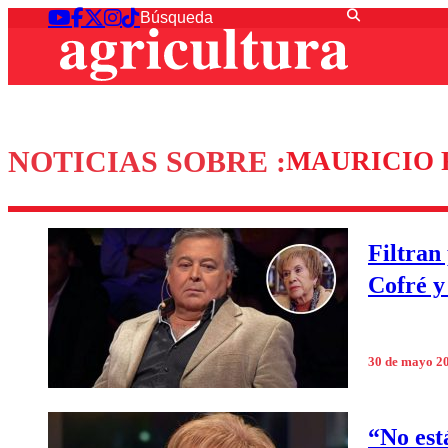
NOTICIAS SOBRE :
MAURICIO 
Filtran
Cofré y
30 de mayo 2
“No est