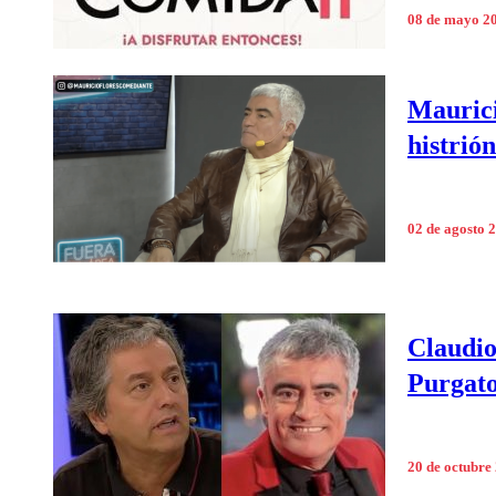
08 de mayo 2
Maurici
histrió
02 de agosto 
Claudio
Purgato
20 de octubre