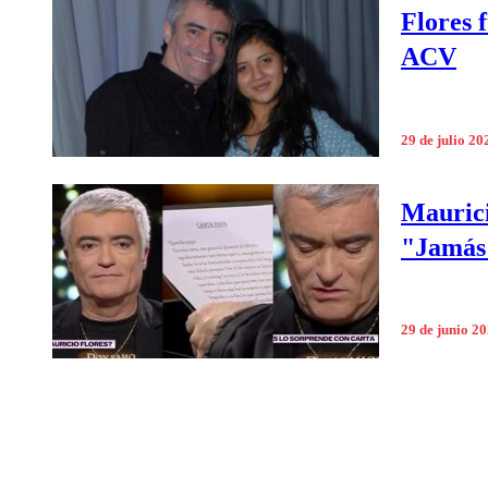
Flores 
ACV
29 de julio 20
Maurici
"Jamás 
29 de junio 2