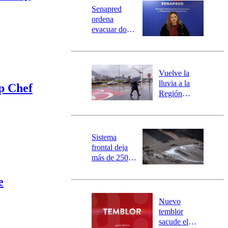
Universidad Católica
Política
Senapred
Universidad de Chile
Sustentabilidad
ordena
evacuar dos
sectores de
Carahue por
desborde del
río Damas:
Vuelve la
activa
lluvia a la
op Chef
mensajería
Región
SAE
Metropolitana:
este es el
pronóstico de
la DMC para
Sistema
este viernes
frontal deja
más de 250
damnificados
y 317
e
personas
aisladas entre
Nuevo
Valparaíso y
temblor
Los Ríos
sacude el