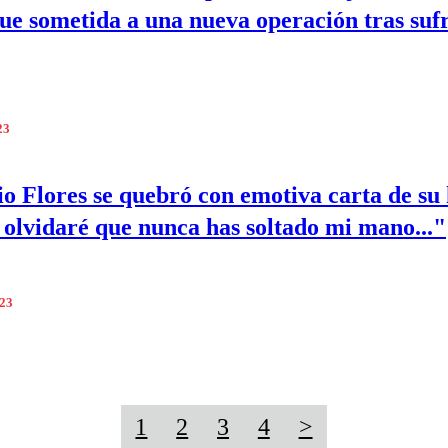
fue sometida a una nueva operación tras suf
23
o Flores se quebró con emotiva carta de su 
olvidaré que nunca has soltado mi mano..."
023
1
2
3
4
>