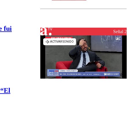
norte del país:
revisa la
magnitud y el
epicentro
 fui
Señal 2
 “El