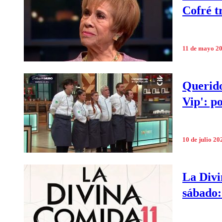
Cofré t
11 de mayo 2
Querido
Vip': p
10 de julio 20
La Divi
sábado: