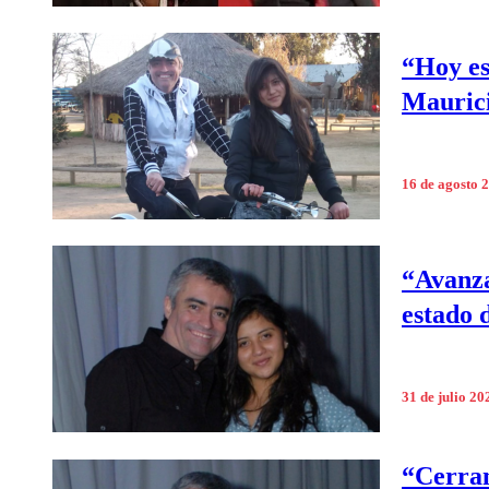
“Hoy es
Maurici
16 de agosto 
“Avanza
estado 
31 de julio 20
“Cerran