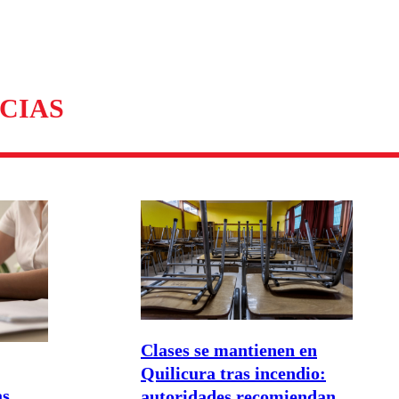
CIAS
Clases se mantienen en
Quilicura tras incendio:
as
autoridades recomiendan