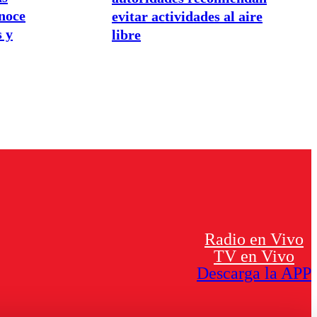
onoce
evitar actividades al aire
s y
libre
Radio en Vivo
TV en Vivo
Descarga la APP