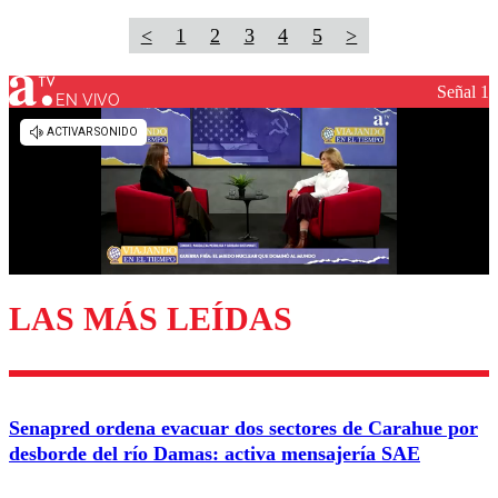
<
1
2
3
4
5
>
Señal 1
EN VIVO
LAS MÁS LEÍDAS
Senapred ordena evacuar dos sectores de Carahue por
desborde del río Damas: activa mensajería SAE