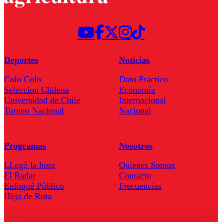
Deportes
Noticias
Colo Colo
Dato Practico
Seleccion Chilena
Economía
Universidad de Chile
Internacional
Torneo Nacional
Nacional
Programas
Nosotros
LLegó la hora
Quienes Somos
El Radar
Contacto
Enfoqué Público
Frecuencias
Hoja de Ruta