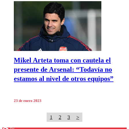
Mikel Arteta toma con cautela el
presente de Arsenal: “Todavía no
estamos al nivel de otros equipos”
23 de enero 2023
1
2
3
>