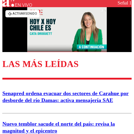
Señal 1
EN VIVO
LAS MÁS LEÍDAS
Senapred ordena evacuar dos sectores de Carahue por
desborde del río Damas: activa mensajería SAE
Nuevo temblor sacude el norte del país: revisa la
magnitud y el epicentro