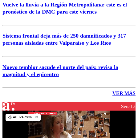
Vuelve la lluvia a la Región Metropolitana: este es el
pronóstico de la DMC para este viernes
Sistema frontal deja más de 250 damnificados y 317
personas aisladas entre Valparaíso y Los Ríos
Nuevo temblor sacude el norte del país: revisa la
magnitud y el epicentro
VER MÁS
Señal 2