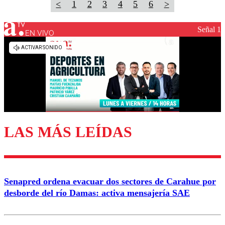
<
1
2
3
4
5
6
>
Señal 1
EN VIVO
LAS MÁS LEÍDAS
Senapred ordena evacuar dos sectores de Carahue por
desborde del río Damas: activa mensajería SAE