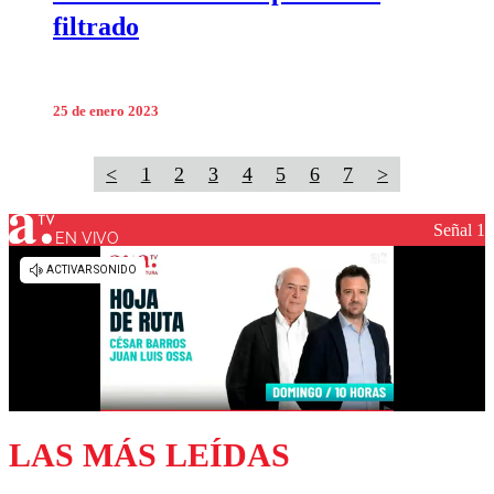
filtrado
25 de enero 2023
<
1
2
3
4
5
6
7
>
Señal 1
EN VIVO
LAS MÁS LEÍDAS