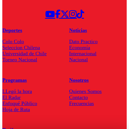
Deportes
Noticias
Colo Colo
Dato Practico
Seleccion Chilena
Economía
Universidad de Chile
Internacional
Torneo Nacional
Nacional
Programas
Nosotros
LLegó la hora
Quienes Somos
El Radar
Contacto
Enfoqué Público
Frecuencias
Hoja de Ruta