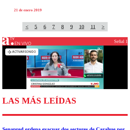
21 de enero 2019
<
5
6
7
8
9
10
11
>
Señal 1
EN VIVO
LAS MÁS LEÍDAS
Senapred ordena evacuar dos sectores de Carahue por