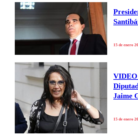
Preside
Santibá
15 de enero 2
VIDEO |
Diputad
Jaime 
15 de enero 2