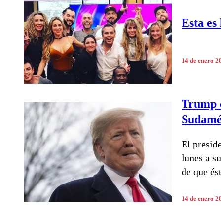
Esta es
14 de enero 2
Trump e
Sudamé
El presid
lunes a s
de que és
14 de enero 2