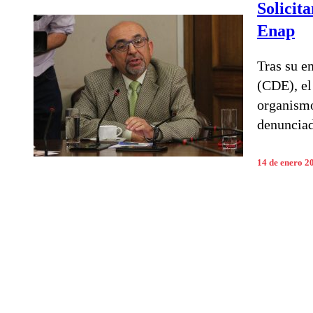
Solicit
Enap
Tras su e
(CDE), el
organismo
denunciad
14 de enero 2