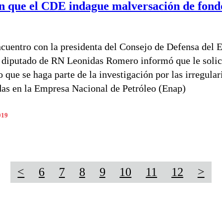
an que el CDE indague malversación de fond
ncuentro con la presidenta del Consejo de Defensa del 
 diputado de RN Leonidas Romero informó que le solici
 que se haga parte de la investigación por las irregula
as en la Empresa Nacional de Petróleo (Enap)
019
<
6
7
8
9
10
11
12
>