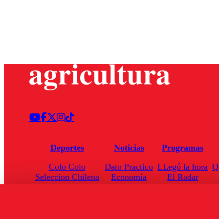
Deportes
Noticias
Programas
Colo Colo
Dato Practico
LLegó la hora
Q
Seleccion Chilena
Economía
El Radar
Universidad de Chile
Internacional
Enfoqué Público
Torneo Nacional
Nacional
Hoja de Ruta