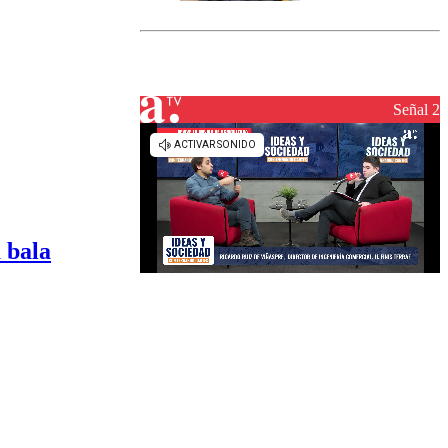
marcada por
el fin de la
tramitación
del proyecto
de
reconstrucción
Señal 2
 bala