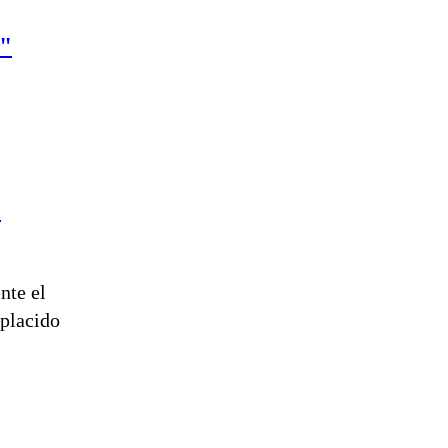
o"
e
nte el
mplacido