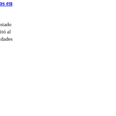
os en
Estado
tó al
ridades