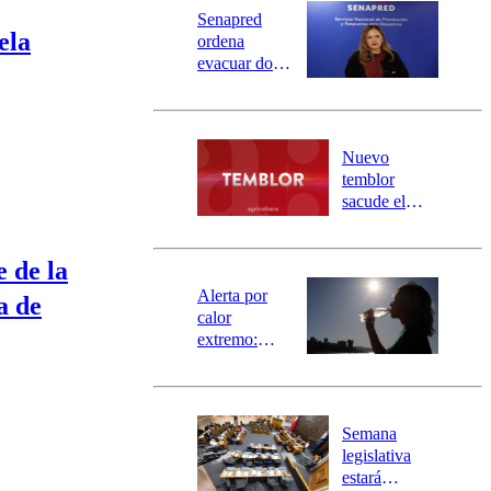
Universidad Católica
Política
Senapred
Universidad de Chile
Sustentabilidad
ela
ordena
evacuar dos
sectores de
Carahue por
desborde del
río Damas:
Nuevo
activa
temblor
mensajería
sacude el
SAE
norte del país:
revisa la
 de la
magnitud y el
epicentro
Alerta por
a de
calor
extremo:
Senapred
activa Alerta
Temprana
Preventiva en
Semana
tres comunas
legislativa
estará