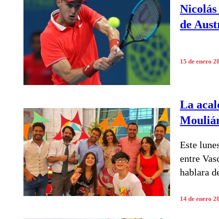
Nicolás
de Aust
15 de enero 2
La acal
Moulián
Este lune
entre Vas
hablara d
14 de enero 2