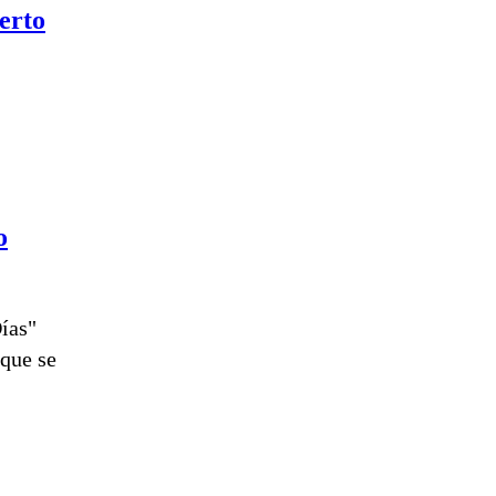
erto
o
ías"
que se