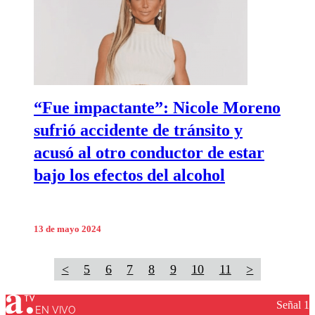
“Fue impactante”: Nicole Moreno
sufrió accidente de tránsito y
acusó al otro conductor de estar
bajo los efectos del alcohol
13 de mayo 2024
<
5
6
7
8
9
10
11
>
Señal 1
EN VIVO