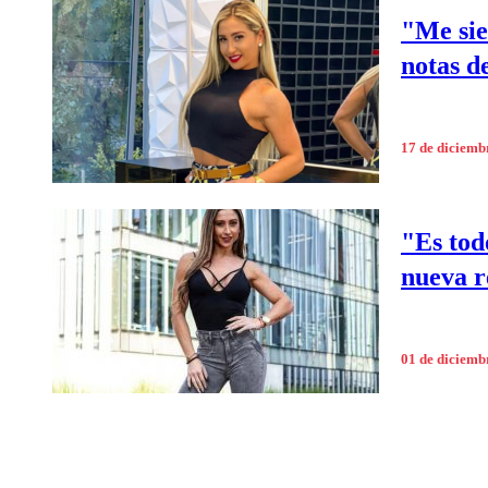
"Me sie
notas de
17 de diciemb
"Es tod
nueva r
01 de diciemb