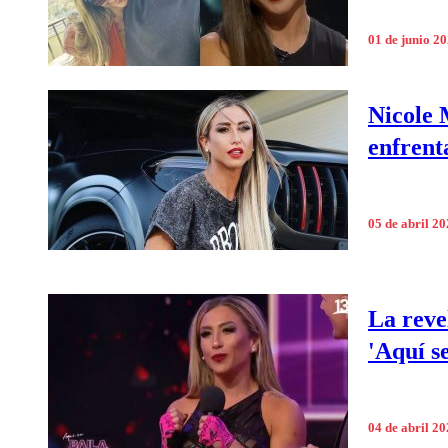
01 de junio 2
Nicole 
enfrent
05 de abril 2
La reve
'Aquí s
04 de abril 2