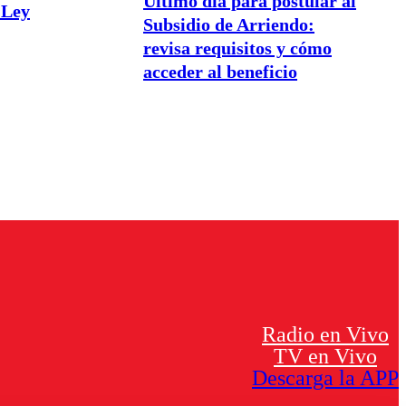
Último día para postular al
 Ley
Subsidio de Arriendo:
revisa requisitos y cómo
acceder al beneficio
Radio en Vivo
TV en Vivo
Descarga la APP