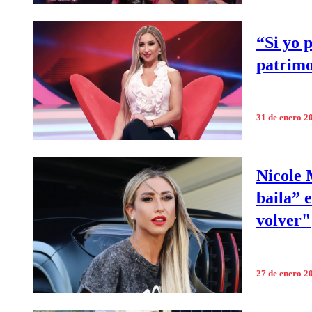
“Si yo 
patrimo
31 de enero 2
Nicole 
baila” 
volver"
27 de enero 2