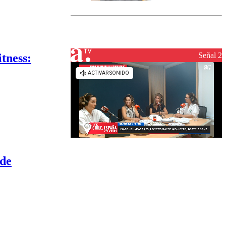
marcada por
el fin de la
tramitación
del proyecto
de
reconstrucción
Señal 2
tness:
 de