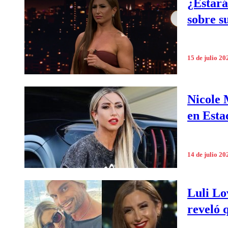
¿Estará
sobre s
15 de julio 20
Nicole 
en Esta
14 de julio 20
Luli Lo
reveló 