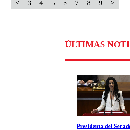
<
3
4
5
6
7
8
9
>
ÚLTIMAS NOTI
Presidenta del Senad