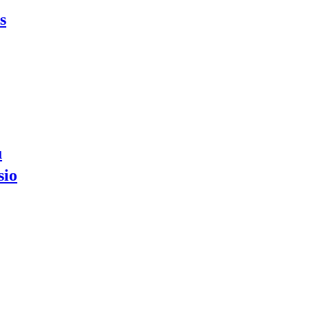
s
u
sio