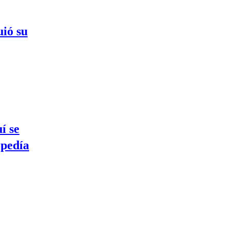
ió su
í se
 pedía