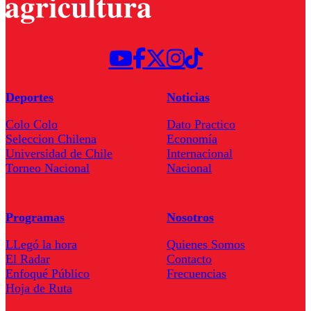
Deportes
Noticias
Colo Colo
Dato Practico
Seleccion Chilena
Economía
Universidad de Chile
Internacional
Torneo Nacional
Nacional
Programas
Nosotros
LLegó la hora
Quienes Somos
El Radar
Contacto
Enfoqué Público
Frecuencias
Hoja de Ruta