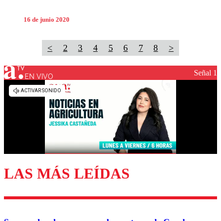
16 de junio 2020
<
2
3
4
5
6
7
8
>
Señal 1
EN VIVO
LAS MÁS LEÍDAS