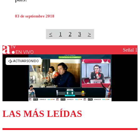
03 de septiembre 2018
<
1
2
3
>
Señal 1
EN VIVO
LAS MÁS LEÍDAS