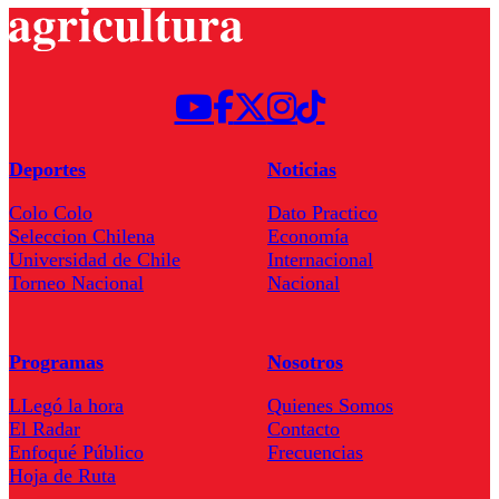
Deportes
Noticias
Colo Colo
Dato Practico
Seleccion Chilena
Economía
Universidad de Chile
Internacional
Torneo Nacional
Nacional
Programas
Nosotros
LLegó la hora
Quienes Somos
El Radar
Contacto
Enfoqué Público
Frecuencias
Hoja de Ruta