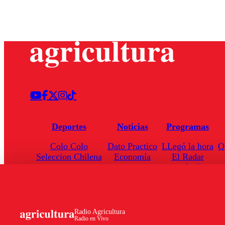
Deportes
Noticias
Programas
Colo Colo
Dato Practico
LLegó la hora
Q
Seleccion Chilena
Economía
El Radar
Universidad de Chile
Internacional
Enfoqué Público
Torneo Nacional
Nacional
Hoja de Ruta
Radio Agricultura
Radio en Vivo