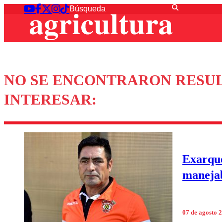
NO SE ENCONTRARON RESUL
INTERESAR:
Exarque
manejab
07 de agosto 