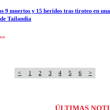
s 9 muertos y 15 heridos tras tiroteo en una
 de Tailandia
2026
<
1
2
3
4
5
6
>
ÚLTIMAS NOTI