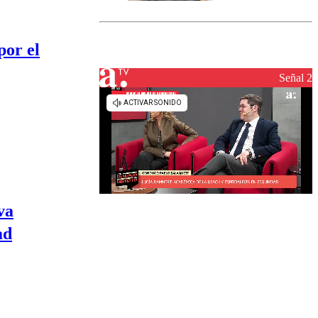
marcada por
el fin de la
tramitación
por el
del proyecto
de
reconstrucción
Señal 2
va
ad