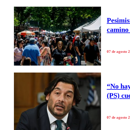
Pesimis
camino 
07 de agosto 
“No hay
(PS) cu
07 de agosto 