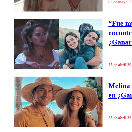
02 de mayo 2
“Fue mu
encontr
¿Ganar 
25 de abril 2
Melina 
en ¿Gan
25 de abril 2