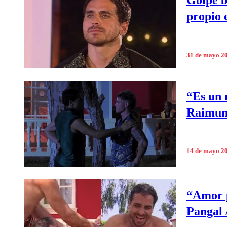
Golpe b
propio 
31 de mayo 2
“Es un 
Raimun
14 de mayo 2
“Amor p
Pangal 