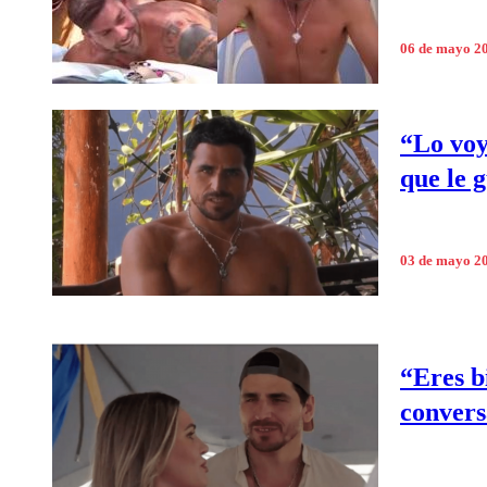
06 de mayo 2
“Lo voy
que le 
03 de mayo 2
“Eres b
convers