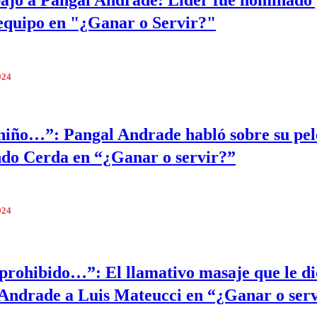
ajo a Pangal Andrade: Líder fue nominado 
equipo en "¿Ganar o Servir?"
024
niño…”: Pangal Andrade habló sobre su pel
do Cerda en “¿Ganar o servir?”
024
rohibido…”: El llamativo masaje que le di
Andrade a Luis Mateucci en “¿Ganar o ser