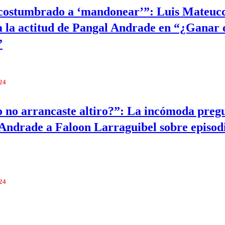
costumbrado a ‘mandonear’”: Luis Mateucc
 a la actitud de Pangal Andrade en “¿Ganar 
”
024
no arrancaste altiro?”: La incómoda preg
Andrade a Faloon Larraguibel sobre episod
024