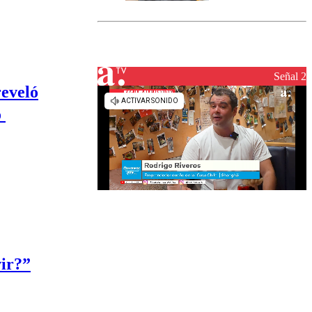
marcada por
el fin de la
tramitación
del proyecto
de
reconstrucción
Señal 2
reveló
o
vir?”