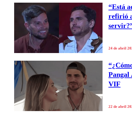
“Está a
refirió
servir?
24 de abril 2
“¿Cómo 
Pangal 
VIF
22 de abril 2