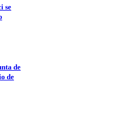
i se
o
unta de
io de