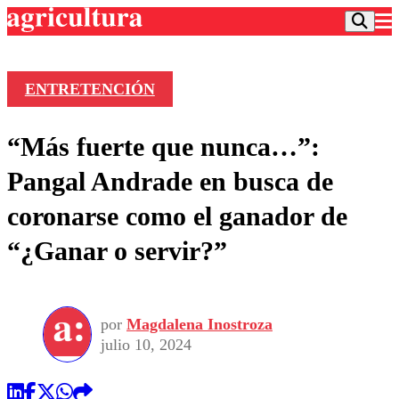
ENTRETENCIÓN
Podcast
“Más fuerte que nunca…”:
Frecuencias
Agricultura TV
Pangal Andrade en busca de
Deportes
coronarse como el ganador de
Entretención
Colo Colo
Noticias
“¿Ganar o servir?”
Motor
Vida Social
Otros Deportes
Dato Practico
Publicaciones en medios
Seleccion Chilena
Economía
Opinión
Torneo Internacional
Internacional
por
Magdalena Inostroza
Programas
Torneo Nacional
Nacional
julio 10, 2024
Comercial
Universidad Católica
Política
Universidad de Chile
Sustentabilidad