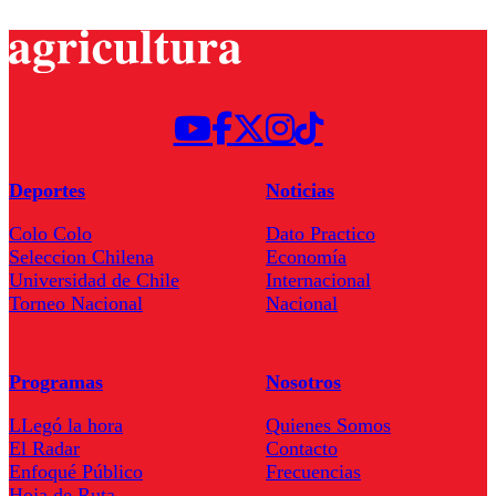
Deportes
Noticias
Colo Colo
Dato Practico
Seleccion Chilena
Economía
Universidad de Chile
Internacional
Torneo Nacional
Nacional
Programas
Nosotros
LLegó la hora
Quienes Somos
El Radar
Contacto
Enfoqué Público
Frecuencias
Hoja de Ruta