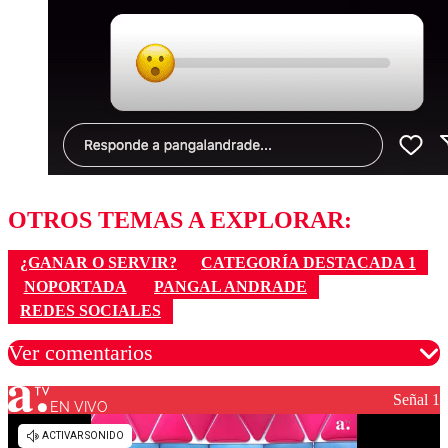
OTROS TEMAS A EXPLORAR:
¿GANAR O SERVIR?
CATEGORÍA DESTACADA 1
NOPORTADA
PANGAL ANDRADE
REDES SOCIALES
Ver comentarios
Señal 1
EN VIVO
Los comentarios son moderados para garantizar un
diálogo respetuoso.