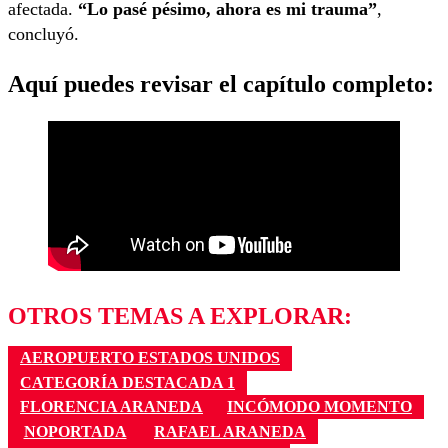
afectada.
“Lo pasé pésimo, ahora es mi trauma”
,
concluyó.
Aquí puedes revisar el capítulo completo:
OTROS TEMAS A EXPLORAR:
AEROPUERTO ESTADOS UNIDOS
CATEGORÍA DESTACADA 1
FLORENCIA ARANEDA
INCÓMODO MOMENTO
NOPORTADA
RAFAEL ARANEDA