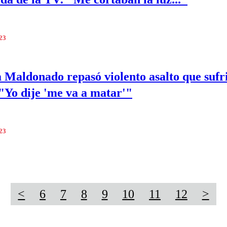
023
a Maldonado repasó violento asalto que sufr
 "Yo dije 'me va a matar'"
023
<
6
7
8
9
10
11
12
>