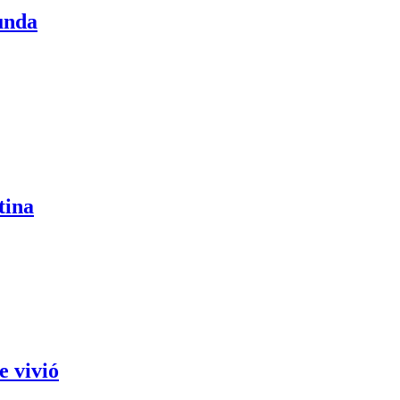
unda
tina
e vivió