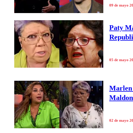
09 de mayo 2
Paty Ma
Republi
05 de mayo 2
Marlen 
Maldona
02 de mayo 2