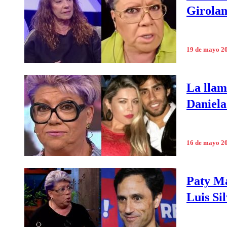
Girolam
19 de mayo 2
La llam
Daniela
16 de mayo 2
Paty Ma
Luis Si