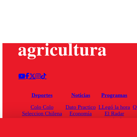
Deportes
Noticias
Programas
Colo Colo
Dato Practico
LLegó la hora
Q
Seleccion Chilena
Economía
El Radar
Universidad de Chile
Internacional
Enfoqué Público
Torneo Nacional
Nacional
Hoja de Ruta