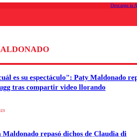
Descarga la 
MALDONADO
cuál es su espectáculo": Paty Maldonado re
ugg tras compartir video llorando
023
a Maldonado repasó dichos de Claudia di