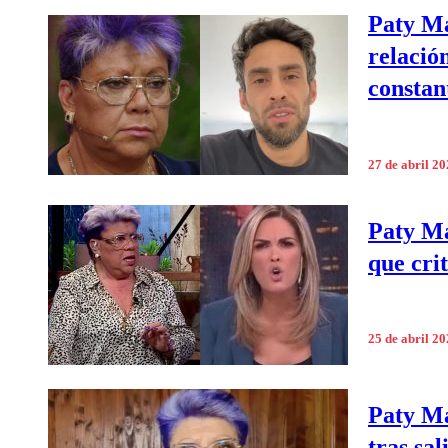
Paty Ma
relació
constan
27 de abril 2
Paty Ma
que cri
25 de abril 2
Paty Ma
tras sal