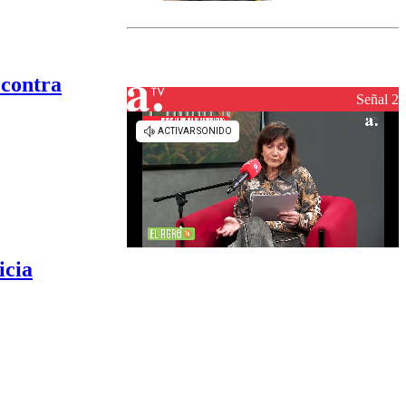
marcada por
el fin de la
tramitación
del proyecto
de
 contra
reconstrucción
Señal 2
icia