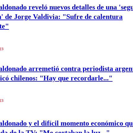
ldonado reveló nuevos detalles de una 'seg
n' de Jorge Valdivia: "Sufre de calentura
te"
023
ldonado arremetió contra periodista argen
ticó chilenos: "Hay que recordarle..."
023
ldonado y el difícil momento económico qu
ida de la TV: "Me cortaban la luz..."