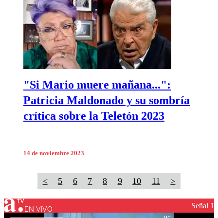
"Si Mario muere mañana...":
Patricia Maldonado y su sombría
crítica sobre la Teletón 2023
14 de noviembre 2023
<
5
6
7
8
9
10
11
>
Señal 1
EN VIVO