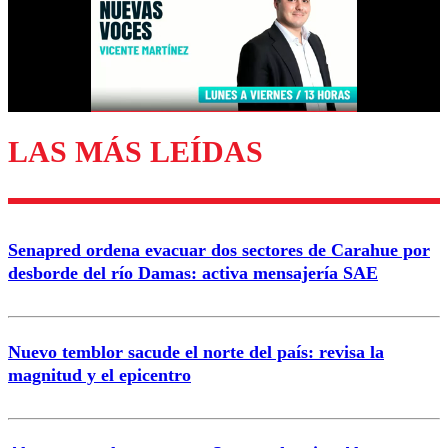
LAS MÁS LEÍDAS
Senapred ordena evacuar dos sectores de Carahue por
desborde del río Damas: activa mensajería SAE
Nuevo temblor sacude el norte del país: revisa la
magnitud y el epicentro