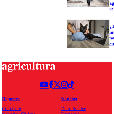
ag
re
¿T
ma
no
cu
Deportes
Noticias
Colo Colo
Dato Practico