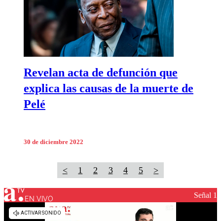
Revelan acta de defunción que
explica las causas de la muerte de
Pelé
30 de diciembre 2022
<
1
2
3
4
5
>
Señal 1
EN VIVO