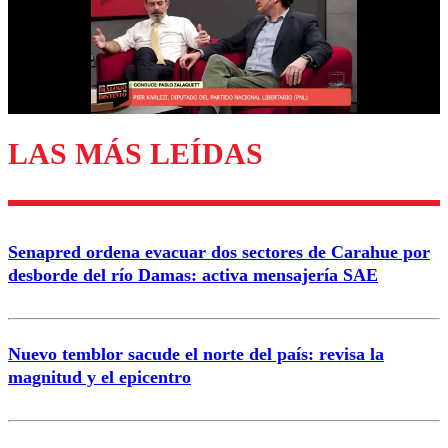
LAS MÁS LEÍDAS
Senapred ordena evacuar dos sectores de Carahue por
desborde del río Damas: activa mensajería SAE
Nuevo temblor sacude el norte del país: revisa la
magnitud y el epicentro