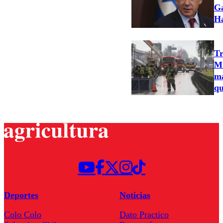
Ga
H
Tr
Mu
ma
qu
Deportes
Noticias
Colo Colo
Dato Practico