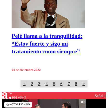
Pelé llama a la tranquilidad:
“Estoy fuerte y sigo mi
tratamiento como siempre”
04 de diciembre 2022
<
2
3
4
5
6
7
8
>
Señal 1
EN VIVO