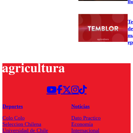
ll
Te
de
ma
ep
Deportes
Noticias
Colo Colo
Dato Practico
Seleccion Chilena
Economía
Universidad de Chile
Internacional