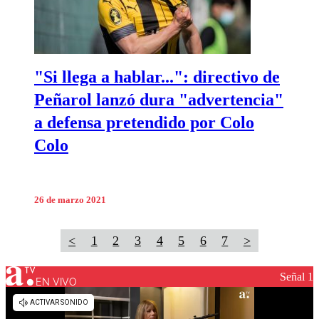
"Si llega a hablar...": directivo de
Peñarol lanzó dura "advertencia"
a defensa pretendido por Colo
Colo
26 de marzo 2021
<
1
2
3
4
5
6
7
>
Señal 1
EN VIVO