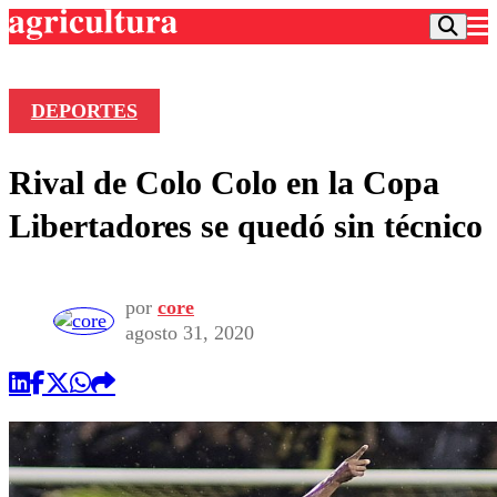
DEPORTES
Podcast
Rival de Colo Colo en la Copa
Frecuencias
Agricultura TV
Libertadores se quedó sin técnico
Deportes
Entretención
Colo Colo
Noticias
por
core
Motor
Vida Social
agosto 31, 2020
Otros Deportes
Dato Practico
Publicaciones en medios
Seleccion Chilena
Economía
Opinión
Torneo Internacional
Internacional
Programas
Torneo Nacional
Nacional
Comercial
Universidad Católica
Política
Universidad de Chile
Sustentabilidad