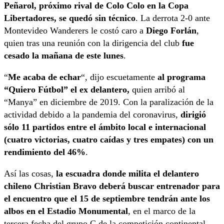
Peñarol, próximo rival de Colo Colo en la Copa
Libertadores, se quedó sin técnico
. La derrota 2-0 ante
Montevideo Wanderers le costó caro a
Diego Forlán
,
quien tras una reunión con la dirigencia del club
fue
cesado la mañana de este lunes
.
“
Me acaba de echar
“, dijo escuetamente
al programa
“Quiero Fútbol”
el ex delantero,
quien arribó al
“Manya” en diciembre de 2019. Con la paralización de la
actividad debido a la pandemia del coronavirus,
dirigió
sólo 11 partidos entre el ámbito local e internacional
(cuatro victorias, cuatro caídas y tres empates) con un
rendimiento del 46%
.
Así las cosas,
la escuadra donde milita el delantero
chileno Christian Bravo deberá buscar entrenador para
el encuentro que el 15 de septiembre tendrán ante los
albos en el Estadio Monumental
, en el marco de la
tercera fecha del grupo C de la competición continental.