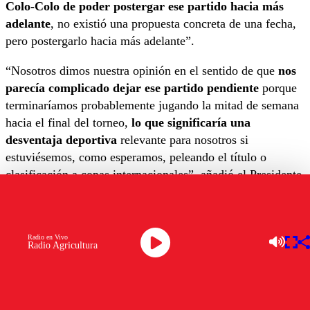
Colo-Colo de poder postergar ese partido hacia más
adelante
, no existió una propuesta concreta de una fecha,
pero postergarlo hacia más adelante”.
“Nosotros dimos nuestra opinión en el sentido de que
nos
parecía complicado dejar ese partido pendiente
porque
terminaríamos probablemente jugando la mitad de semana
hacia el final del torneo,
lo que significaría una
desventaja deportiva
relevante para nosotros si
estuviésemos, como esperamos, peleando el título o
clasificación a copas internacionales”, añadió el Presidente
de Cruzados.
“
Manifestamos nuestro desacuerdo con reprogramar
ese partido
, pero en el día específico en que se programe
Radio en Vivo
Radio Agricultura
no sabemos. Escuchamos que podría ser el jueves 12 de
septiembre o el viernes 13 y en ese sentido lo que se
programe será lo que nosotros respetemos”, puntualizó.