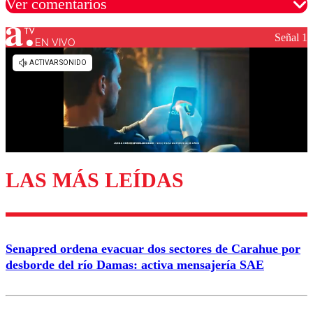
Ver comentarios
Señal 1
EN VIVO
Los comentarios son moderados para garantizar un
diálogo respetuoso.
Nombre
Correo
LAS MÁS LEÍDAS
Enviar comentario
Senapred ordena evacuar dos sectores de Carahue por
desborde del río Damas: activa mensajería SAE