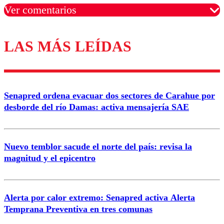
Ver comentarios
LAS MÁS LEÍDAS
Los comentarios son moderados para garantizar un
diálogo respetuoso.
Nombre
Senapred ordena evacuar dos sectores de Carahue por
Correo
desborde del río Damas: activa mensajería SAE
Nuevo temblor sacude el norte del país: revisa la
magnitud y el epicentro
Enviar comentario
Alerta por calor extremo: Senapred activa Alerta
Temprana Preventiva en tres comunas