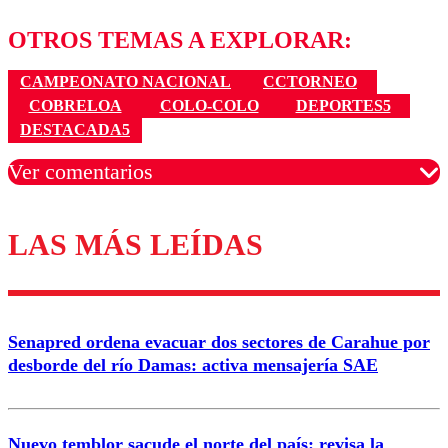
OTROS TEMAS A EXPLORAR:
CAMPEONATO NACIONAL
CCTORNEO
COBRELOA
COLO-COLO
DEPORTES5
DESTACADA5
Ver comentarios
LAS MÁS LEÍDAS
Los comentarios son moderados para garantizar un
diálogo respetuoso.
Nombre
Senapred ordena evacuar dos sectores de Carahue por
Correo
desborde del río Damas: activa mensajería SAE
Nuevo temblor sacude el norte del país: revisa la