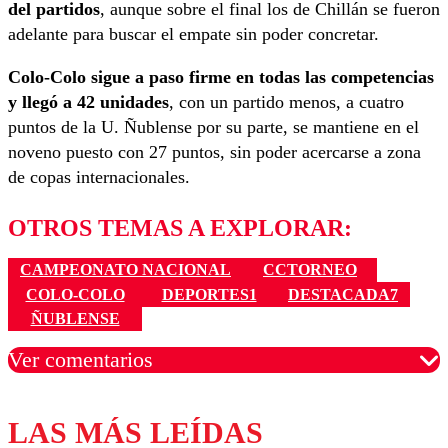
del partidos
, aunque sobre el final los de Chillán se fueron
adelante para buscar el empate sin poder concretar.
Colo-Colo sigue a paso firme en todas las competencias
y llegó a 42 unidades
, con un partido menos, a cuatro
puntos de la U. Ñublense por su parte, se mantiene en el
noveno puesto con 27 puntos, sin poder acercarse a zona
de copas internacionales.
OTROS TEMAS A EXPLORAR:
CAMPEONATO NACIONAL
CCTORNEO
COLO-COLO
DEPORTES1
DESTACADA7
ÑUBLENSE
Ver comentarios
LAS MÁS LEÍDAS
Los comentarios son moderados para garantizar un
diálogo respetuoso.