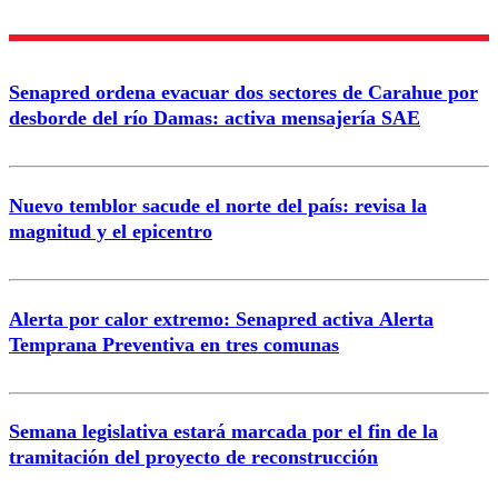
Nombre
Senapred ordena evacuar dos sectores de Carahue por
Correo
desborde del río Damas: activa mensajería SAE
Nuevo temblor sacude el norte del país: revisa la
magnitud y el epicentro
Enviar comentario
Alerta por calor extremo: Senapred activa Alerta
Temprana Preventiva en tres comunas
Semana legislativa estará marcada por el fin de la
tramitación del proyecto de reconstrucción