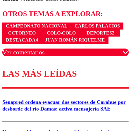
OTROS TEMAS A EXPLORAR:
CAMPEONATO NACIONAL
CARLOS PALACIOS
CCTORNEO
COLO-COLO
DEPORTES2
DESTACADA4
JUAN ROMÁN RIQUELME
Ver comentarios
LAS MÁS LEÍDAS
Los comentarios son moderados para garantizar un
diálogo respetuoso.
Nombre
Senapred ordena evacuar dos sectores de Carahue por
Correo
desborde del río Damas: activa mensajería SAE