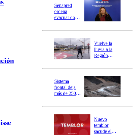
Universidad Católica
Política
as
Senapred
Universidad de Chile
Sustentabilidad
ordena
evacuar dos
sectores de
Carahue por
desborde del
río Damas:
Vuelve la
activa
lluvia a la
mensajería
Región
ación
SAE
Metropolitana:
este es el
pronóstico de
la DMC para
Sistema
este viernes
frontal deja
más de 250
damnificados
y 317
personas
aisladas entre
Nuevo
isse
Valparaíso y
temblor
Los Ríos
sacude el