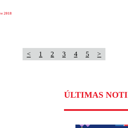
re 2018
<
1
2
3
4
5
>
ÚLTIMAS NOTI