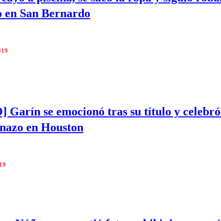
o en San Bernardo
019
 Garín se emocionó tras su título y celebró
inazo en Houston
019