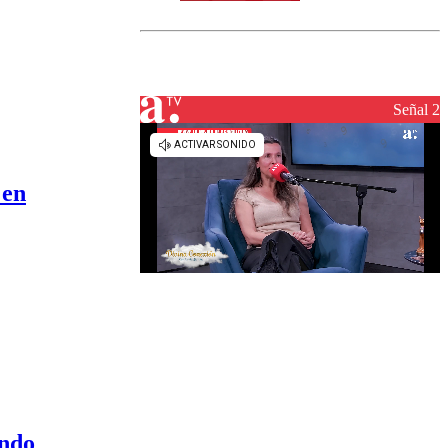
norte del país:
revisa la
magnitud y el
epicentro
Señal 2
 en
ando