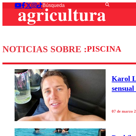
NOTICIAS SOBRE :
PISCINA
Karol L
sensual
07 de marzo 