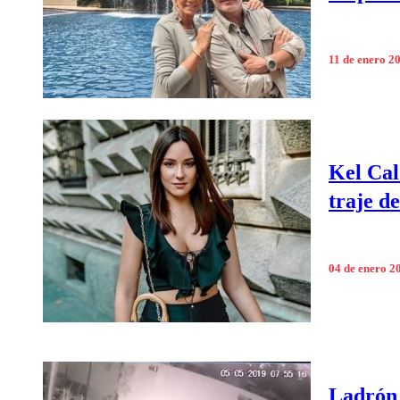
11 de enero 2
Kel Cal
traje d
04 de enero 2
Ladrón 