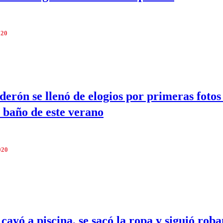
020
derón se llenó de elogios por primeras fotos
e baño de este verano
020
cayó a piscina, se sacó la ropa y siguió rob