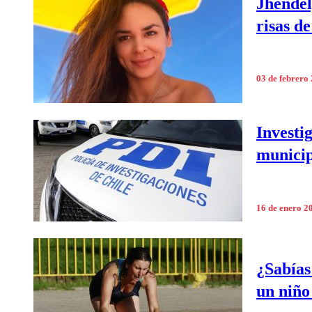
Jhendel
risas d
03 de febrero
Investi
munici
16 de enero 2
¿Sabías
un niño