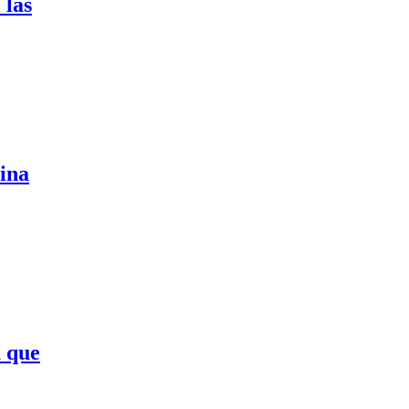
 las
cina
a que