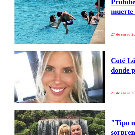
Prohíbe
muerte
27 de enero 2
Coté Ló
donde p
21 de enero 2
"Tipo n
sorpren