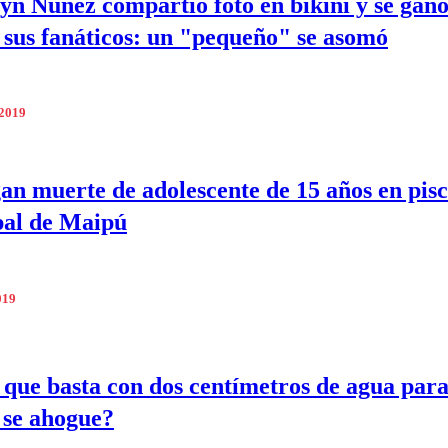
yn Núñez compartió foto en bikini y se ganó
e sus fanáticos: un "pequeño" se asomó
 2019
gan muerte de adolescente de 15 años en pis
pal de Maipú
019
 que basta con dos centímetros de agua par
 se ahogue?