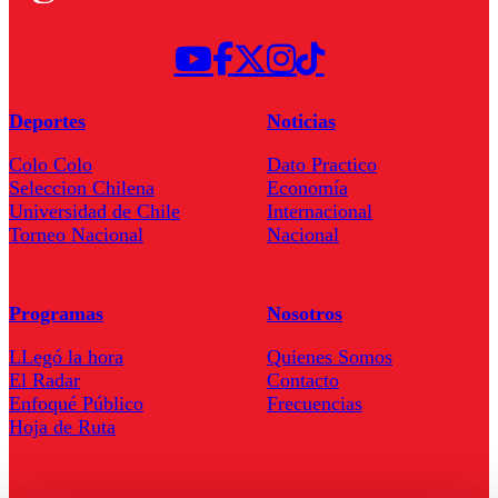
Deportes
Noticias
Colo Colo
Dato Practico
Seleccion Chilena
Economía
Universidad de Chile
Internacional
Torneo Nacional
Nacional
Programas
Nosotros
LLegó la hora
Quienes Somos
El Radar
Contacto
Enfoqué Público
Frecuencias
Hoja de Ruta