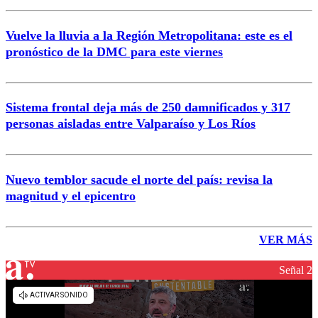
Vuelve la lluvia a la Región Metropolitana: este es el
pronóstico de la DMC para este viernes
Sistema frontal deja más de 250 damnificados y 317
personas aisladas entre Valparaíso y Los Ríos
Nuevo temblor sacude el norte del país: revisa la
magnitud y el epicentro
VER MÁS
Señal 2