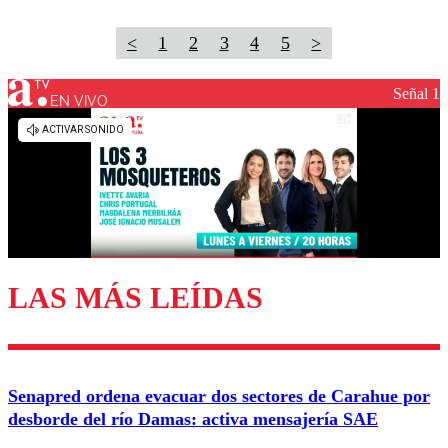
<
1
2
3
4
5
>
Señal 1
EN VIVO
LAS MÁS LEÍDAS
Senapred ordena evacuar dos sectores de Carahue por
desborde del río Damas: activa mensajería SAE