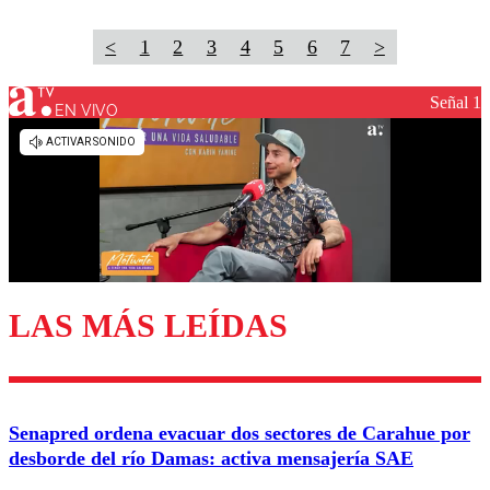
<
1
2
3
4
5
6
7
>
Señal 1
EN VIVO
LAS MÁS LEÍDAS
Senapred ordena evacuar dos sectores de Carahue por
desborde del río Damas: activa mensajería SAE