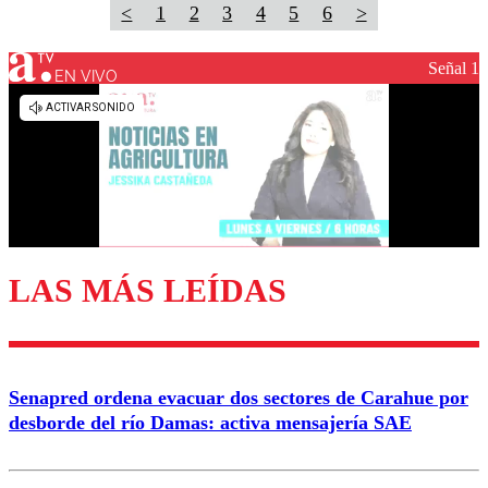
<
1
2
3
4
5
6
>
Señal 1
EN VIVO
LAS MÁS LEÍDAS
Senapred ordena evacuar dos sectores de Carahue por
desborde del río Damas: activa mensajería SAE