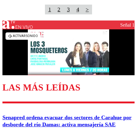
1
2
3
4
>
Señal 1
EN VIVO
LAS MÁS LEÍDAS
Senapred ordena evacuar dos sectores de Carahue por
desborde del río Damas: activa mensajería SAE