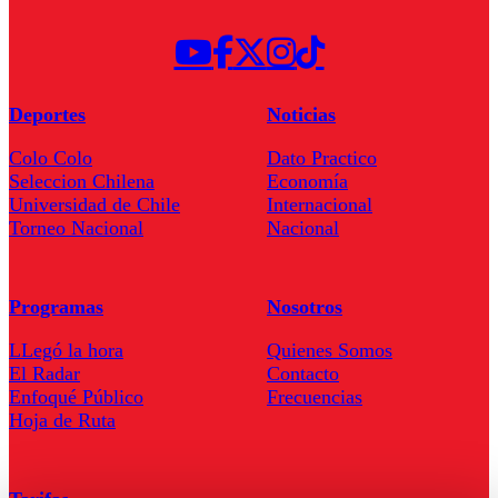
Deportes
Noticias
Colo Colo
Dato Practico
Seleccion Chilena
Economía
Universidad de Chile
Internacional
Torneo Nacional
Nacional
Programas
Nosotros
LLegó la hora
Quienes Somos
El Radar
Contacto
Enfoqué Público
Frecuencias
Hoja de Ruta