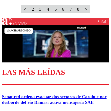
<
2
3
4
5
6
7
8
>
Señal 1
EN VIVO
LAS MÁS LEÍDAS
Senapred ordena evacuar dos sectores de Carahue por
desborde del río Damas: activa mensajería SAE