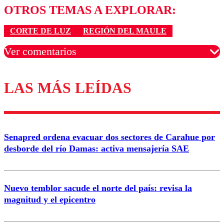
OTROS TEMAS A EXPLORAR:
CORTE DE LUZ
REGIÓN DEL MAULE
Ver comentarios
LAS MÁS LEÍDAS
Los comentarios son moderados para garantizar un
diálogo respetuoso.
Nombre
Senapred ordena evacuar dos sectores de Carahue por
Correo
desborde del río Damas: activa mensajería SAE
Nuevo temblor sacude el norte del país: revisa la
magnitud y el epicentro
Enviar comentario