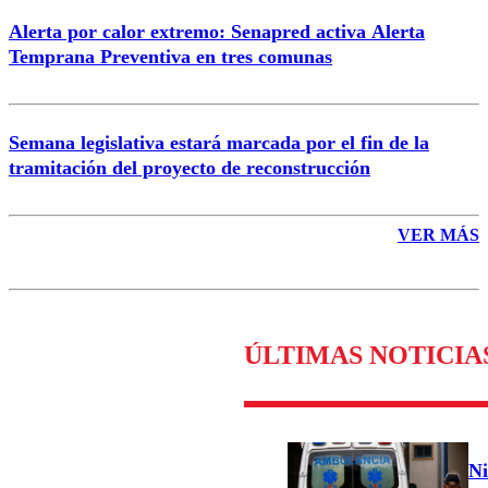
Alerta por calor extremo: Senapred activa Alerta
Temprana Preventiva en tres comunas
Semana legislativa estará marcada por el fin de la
tramitación del proyecto de reconstrucción
VER MÁS
ÚLTIMAS NOTICIA
Ni