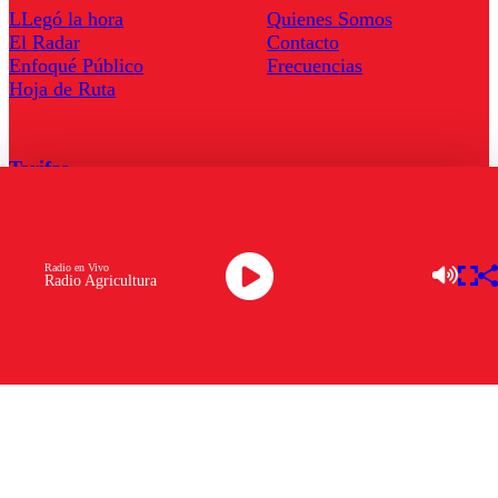
LLegó la hora
Quienes Somos
El Radar
Contacto
Enfoqué Público
Frecuencias
Hoja de Ruta
Tarifas
Comercial
Tarifas Servel Radio
Radio en Vivo
Radio Agricultura
Radio en Vivo
TV en Vivo
Descarga la APP