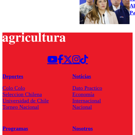
Al
Pa
Deportes
Noticias
Colo Colo
Dato Practico
Seleccion Chilena
Economía
Universidad de Chile
Internacional
Torneo Nacional
Nacional
Programas
Nosotros