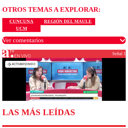
OTROS TEMAS A EXPLORAR:
CUNCUNA
REGIÓN DEL MAULE
UCM
Ver comentarios
Señal 1
EN VIVO
Los comentarios son moderados para garantizar un
diálogo respetuoso.
Nombre
Correo
LAS MÁS LEÍDAS
Enviar comentario