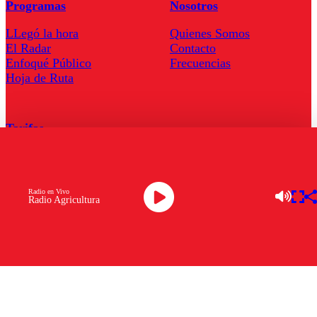
Programas
Nosotros
LLegó la hora
Quienes Somos
El Radar
Contacto
Enfoqué Público
Frecuencias
Hoja de Ruta
Tarifas
Comercial
Tarifas Servel Radio
Radio en Vivo
Radio Agricultura
Radio en Vivo
TV en Vivo
Descarga la APP