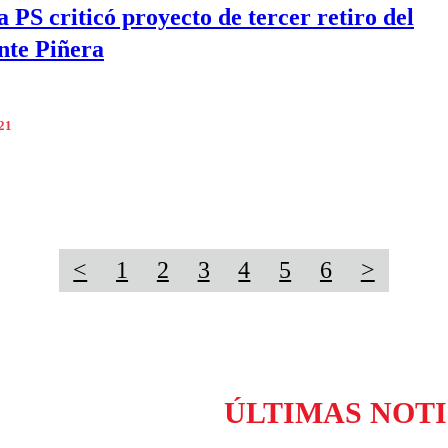
 PS criticó proyecto de tercer retiro del
nte Piñera
021
<
1
2
3
4
5
6
>
ÚLTIMAS NOTI