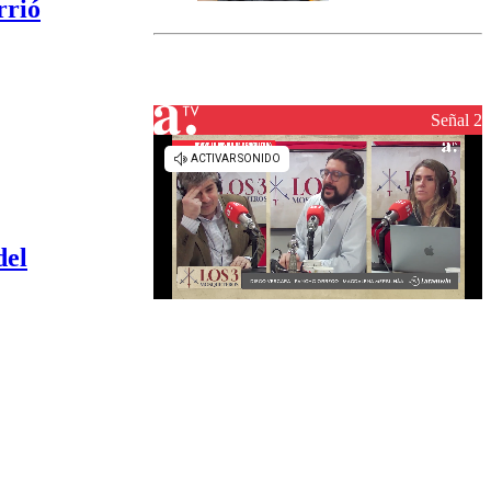
rrió
marcada por
el fin de la
tramitación
del proyecto
de
reconstrucción
Señal 2
del