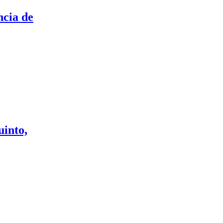
ncia de
uinto,