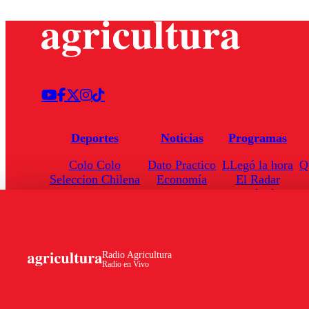
Deportes
Noticias
Programas
Colo Colo
Dato Practico
LLegó la hora
Q
Seleccion Chilena
Economía
El Radar
Universidad de Chile
Internacional
Enfoqué Público
Torneo Nacional
Nacional
Hoja de Ruta
Radio Agricultura
Radio en Vivo