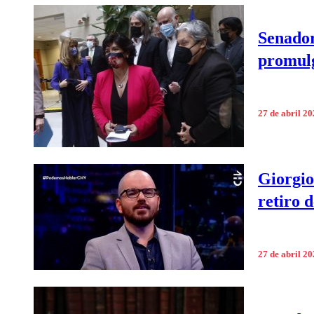
Senador
promulg
27 de abril 2
Giorgio
retiro 
27 de abril 2