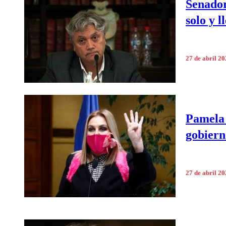
Senador
solo y 
27 de abril 2
Pamela 
gobiern
27 de abril 2