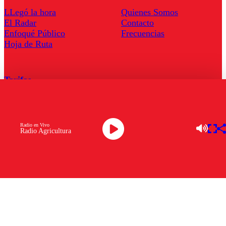
LLegó la hora
Quienes Somos
El Radar
Contacto
Enfoqué Público
Frecuencias
Hoja de Ruta
Tarifas
Comercial
Tarifas Servel Radio
Radio en Vivo
Radio Agricultura
Radio en Vivo
TV en Vivo
Descarga la APP