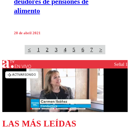
deudores de pensiones de
alimento
28 de abril 2021
<
1
2
3
4
5
6
7
>
Señal 1
EN VIVO
LAS MÁS LEÍDAS