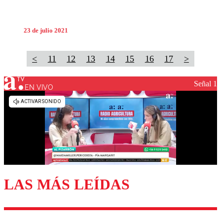
23 de julio 2021
<
11
12
13
14
15
16
17
>
Señal 1
EN VIVO
LAS MÁS LEÍDAS