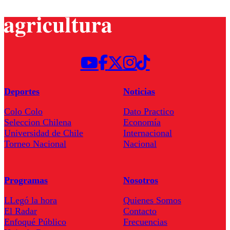
Deportes
Noticias
Colo Colo
Dato Practico
Seleccion Chilena
Economía
Universidad de Chile
Internacional
Torneo Nacional
Nacional
Programas
Nosotros
LLegó la hora
Quienes Somos
El Radar
Contacto
Enfoqué Público
Frecuencias