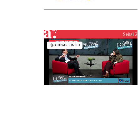
marcada por
el fin de la
tramitación
del proyecto
de
reconstrucción
Señal 2