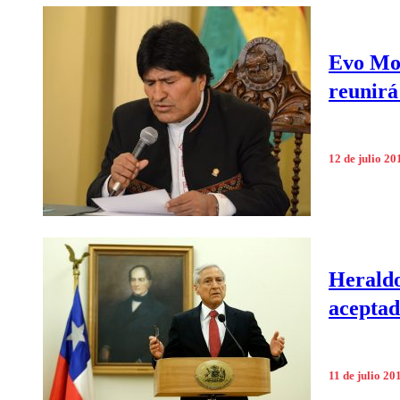
Evo Mor
reunirá
12 de julio 20
Heraldo
aceptad
11 de julio 20