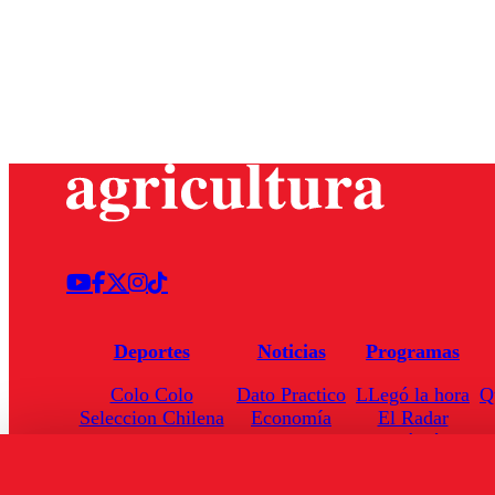
Deportes
Noticias
Programas
Colo Colo
Dato Practico
LLegó la hora
Q
Seleccion Chilena
Economía
El Radar
Universidad de Chile
Internacional
Enfoqué Público
Torneo Nacional
Nacional
Hoja de Ruta