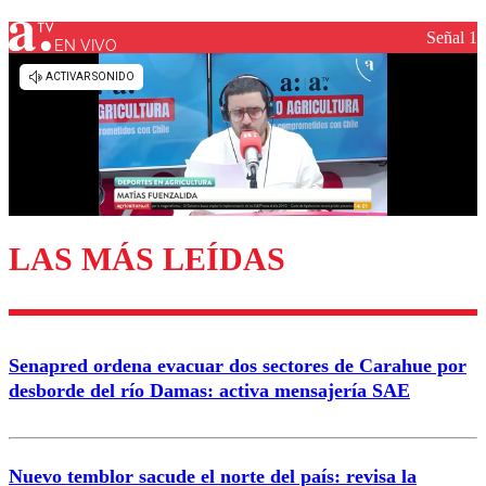
Señal 1
EN VIVO
LAS MÁS LEÍDAS
Senapred ordena evacuar dos sectores de Carahue por
desborde del río Damas: activa mensajería SAE
Nuevo temblor sacude el norte del país: revisa la