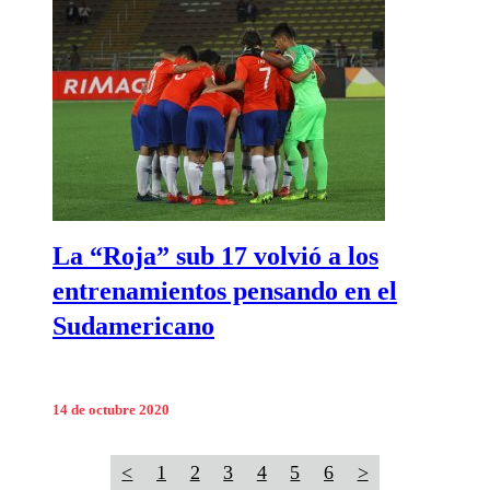
La “Roja” sub 17 volvió a los
entrenamientos pensando en el
Sudamericano
14 de octubre 2020
<
1
2
3
4
5
6
>