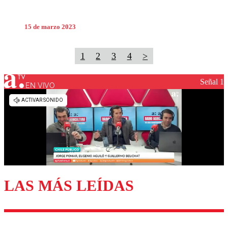
15 de marzo 2023
1
2
3
4
>
Señal 1
EN VIVO
LAS MÁS LEÍDAS