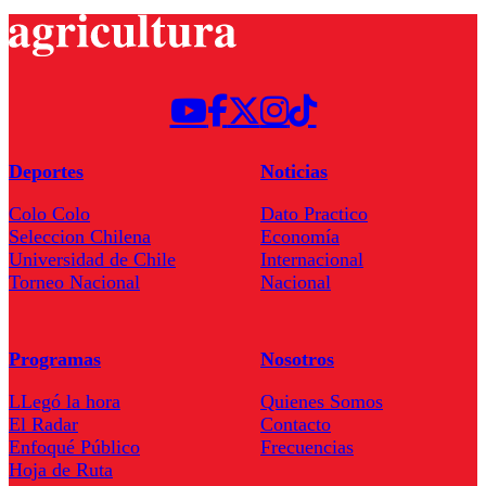
Deportes
Noticias
Colo Colo
Dato Practico
Seleccion Chilena
Economía
Universidad de Chile
Internacional
Torneo Nacional
Nacional
Programas
Nosotros
LLegó la hora
Quienes Somos
El Radar
Contacto
Enfoqué Público
Frecuencias
Hoja de Ruta