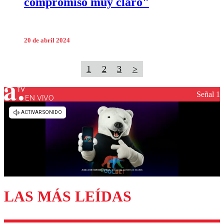
compromiso muy claro"
20 de abril 2024
1
2
3
>
Señal 1
EN VIVO
LAS MÁS LEÍDAS