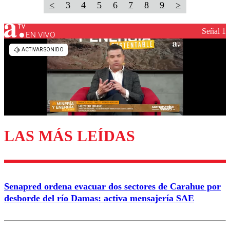
<
3
4
5
6
7
8
9
>
Señal 1
EN VIVO
LAS MÁS LEÍDAS
Senapred ordena evacuar dos sectores de Carahue por
desborde del río Damas: activa mensajería SAE