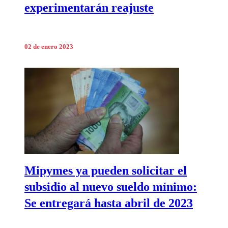
experimentarán reajuste
02 de enero 2023
Mipymes ya pueden solicitar el
subsidio al nuevo sueldo mínimo:
Se entregará hasta abril de 2023