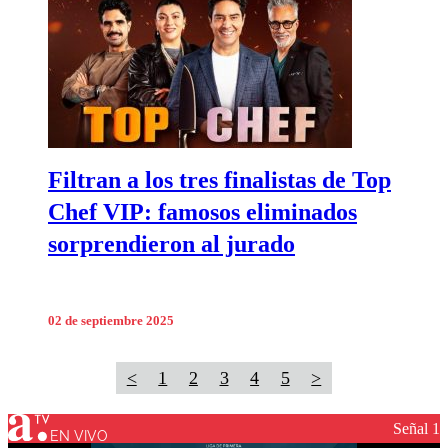
Filtran a los tres finalistas de Top
Chef VIP: famosos eliminados
sorprendieron al jurado
02 de septiembre 2025
<
1
2
3
4
5
>
Señal 1
EN VIVO