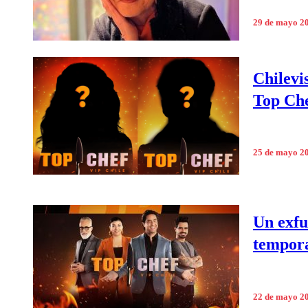
29 de mayo 2
Chilevi
Top Ch
25 de mayo 2
Un exfu
tempor
22 de mayo 2