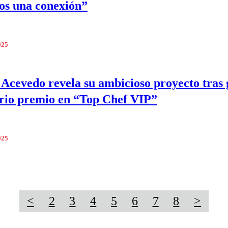
os una conexión”
025
 Acevedo revela su ambicioso proyecto tras
rio premio en “Top Chef VIP”
025
<
2
3
4
5
6
7
8
>