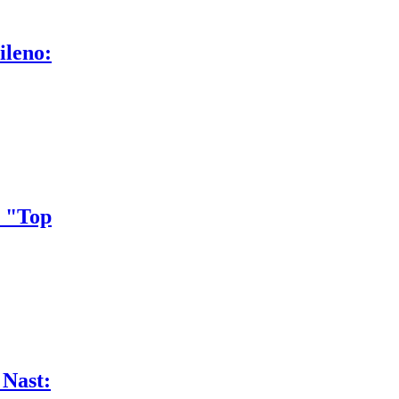
ileno:
x "Top
 Nast: