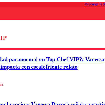
Descarga la 
IP
dad paranormal en Top Chef VIP?: Vanessa
impacta con escalofriente relato
025
n la cocina: Vanessa Daroch señala a parti