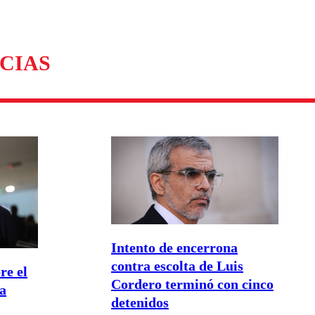
CIAS
Intento de encerrona
contra escolta de Luis
re el
Cordero terminó con cinco
 a
detenidos