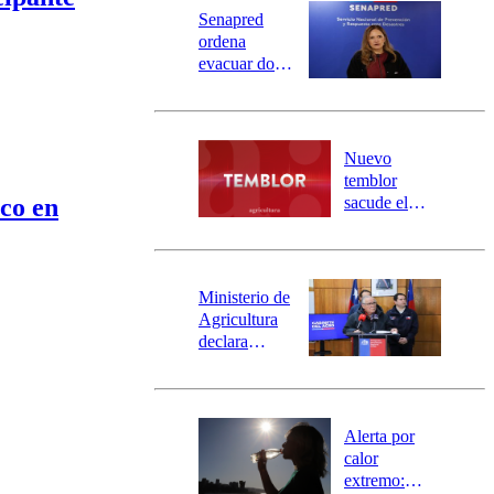
Universidad Católica
Política
Senapred
Universidad de Chile
Sustentabilidad
ordena
evacuar dos
sectores de
Carahue por
desborde del
río Damas:
Nuevo
activa
temblor
mensajería
ico en
sacude el
SAE
norte del país:
revisa la
magnitud y el
epicentro
Ministerio de
Agricultura
declara
emergencia
agrícola para
la región de
Ñuble
Alerta por
calor
extremo: