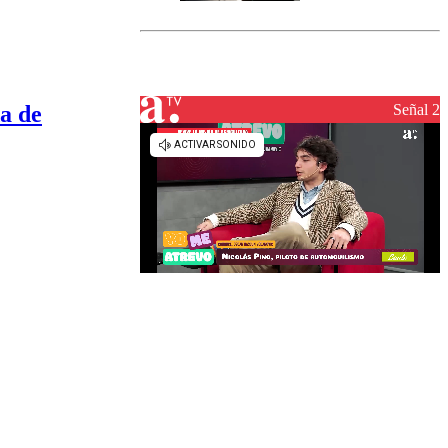
Senapred
activa Alerta
Temprana
Preventiva en
tres comunas
a de
Señal 2