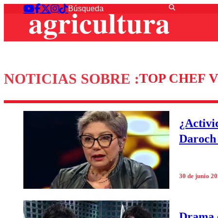
NOTICIAS SOBRE :
TOP CHEF V
¿Activi
Daroch 
30 de junio 2
Drama e