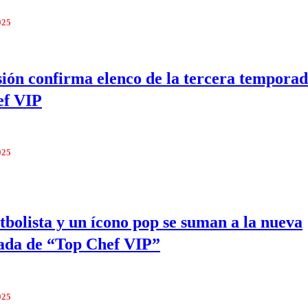
025
sión confirma elenco de la tercera temporad
ef VIP
025
tbolista y un ícono pop se suman a la nueva
ada de “Top Chef VIP”
025