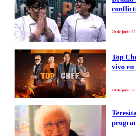
conflic
20 de junio 2
Top Che
vivo en
10 de junio 2
Teresit
progra