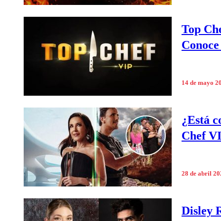
Top Che
Conoce 
14 de mayo 2
¿Está c
Chef VI
28 de abril 2
Disley 